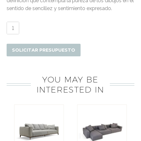
definición que contempla la pureza de los dibujos en el
sentido de sencillez y sentimiento expresado.
Mesa
de
Centro
Soul
SOLICITAR PRESUPUESTO
cantidad
YOU MAY BE
INTERESTED IN