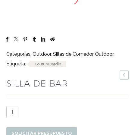
Categorías:
Outdoor
,
Sillas de Comedor Outdoor
.
Etiqueta:
Couture Jardin
SILLA DE BAR
Silla
de
Bar
cantidad
SOLICITAR PRESUPUESTO