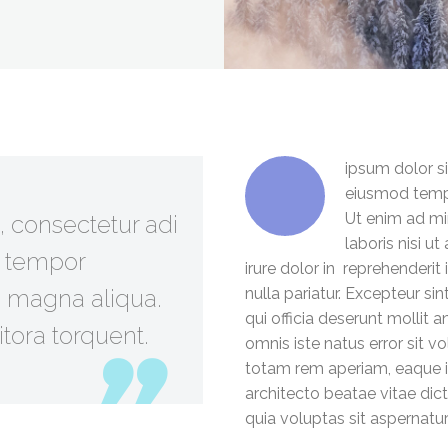
ipsum dolor si
eiusmod tempo
Ut enim ad mi
, consectetur adi
laboris nisi 
d tempor
irure dolor in reprehenderit 
re magna aliqua.
nulla pariatur. Excepteur si
qui officia deserunt mollit 
itora torquent.
omnis iste natus error sit
totam rem aperiam, eaque ip
architecto beatae vitae di
quia voluptas sit aspernatur 