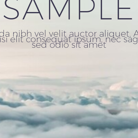
SAMPLE
a nibh vel velit auctor aliquet. 
i elit consequat ipsum, nec sagit
sed odio sit amet