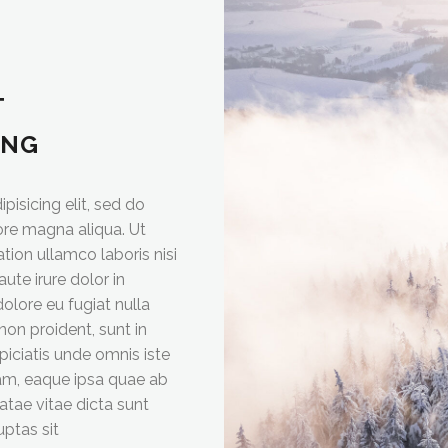
T
ING
isicing elit, sed do
ore magna aliqua. Ut
tion ullamco laboris nisi
te irure dolor in
dolore eu fugiat nulla
non proident, sunt in
spiciatis unde omnis iste
am, eaque ipsa quae ab
eatae vitae dicta sunt
ptas sit