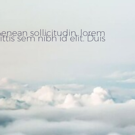
Aenean sollicitudin, lorem
tis sem nibh id elit. Duis