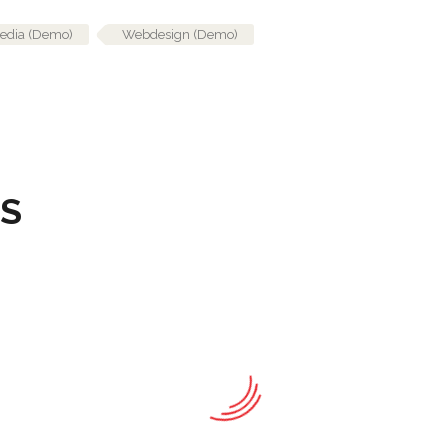
edia (Demo)
Webdesign (Demo)
TS