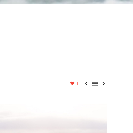



1