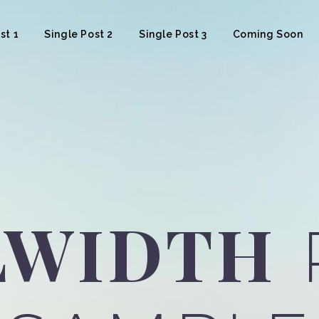
st 1
Single Post 2
Single Post 3
Coming Soon
LWIDTH