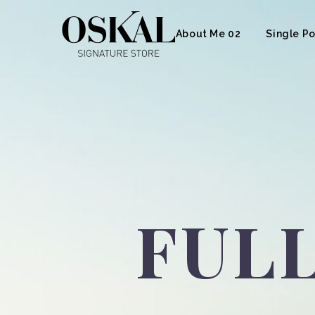
About Me 02
Single Po
FUL