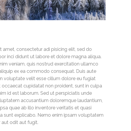
t amet, consectetur adi pisicing elit, sed do
r inci didunt ut labore et dolore magna aliqua.
nim veniam, quis nostrud exercitation ullamco
ut aliquip ex ea commodo consequat. Duis aute
in voluptate velit esse cillum dolore eu fugiat
nt occaecat cupidatat non proident, sunt in culpa
anim id est laborum. Sed ut perspiciatis unde
 voluptatem accusantium doloremque laudantium,
sa quae ab illo inventore veritatis et quasi
cta sunt explicabo. Nemo enim ipsam voluptatem
aut odit aut fugit.