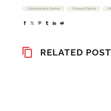
Development (Demo)
Finance (Demo)
M
RELATED POS