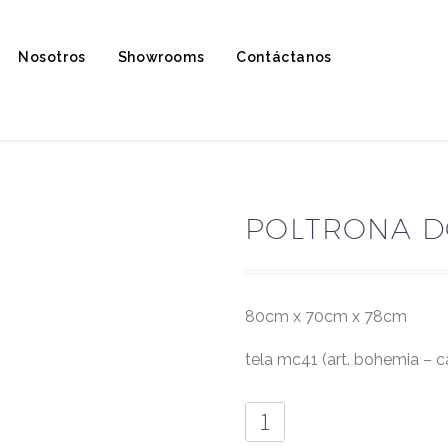
Nosotros
Showrooms
Contáctanos
POLTRONA D
80cm x 70cm x 78cm
tela mc41 (art. bohemia – c
Poltrona
Doge