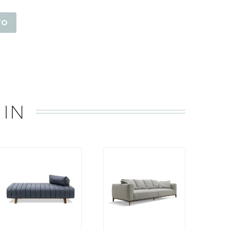
TO
 IN