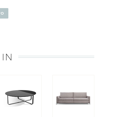
TO
 IN