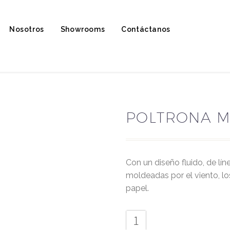
Nosotros
Showrooms
Contáctanos
POLTRONA M
con un diseño fluido, de líneas continuas, suaves y ligeras, casi como dunas
moldeadas por el viento, lo
papel.
Poltrona
Mistral