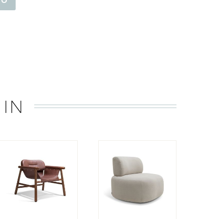
TO
 IN