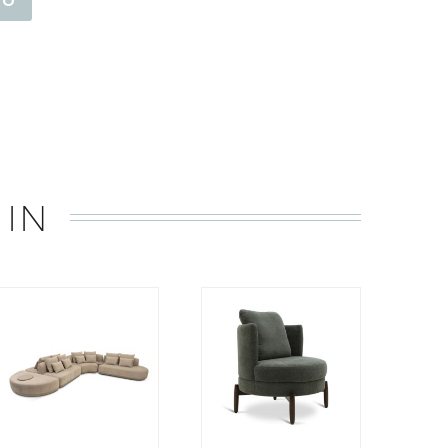
TO
 IN